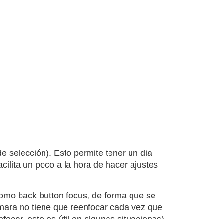
de selección). Esto permite tener un dial
cilita un poco a la hora de hacer ajustes
omo back button focus, de forma que se
mara no tiene que reenfocar cada vez que
ocar, esto es útil en algunas situaciones).