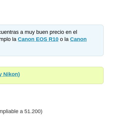
uentras a muy buen precio en el
mplo la
Canon EOS R10
o la
Canon
y Nikon)
pliable a 51.200)