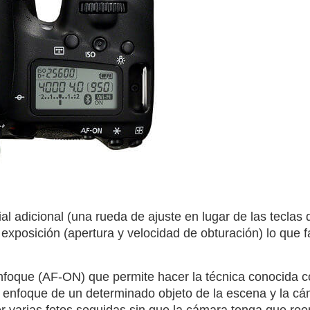
ial adicional (una rueda de ajuste en lugar de las teclas 
xposición (apertura y velocidad de obturación) lo que fa
nfoque (AF-ON) que permite hacer la técnica conocida c
 enfoque de un determinado objeto de la escena y la cá
varias fotos seguidas sin que la cámara tenga que reenf