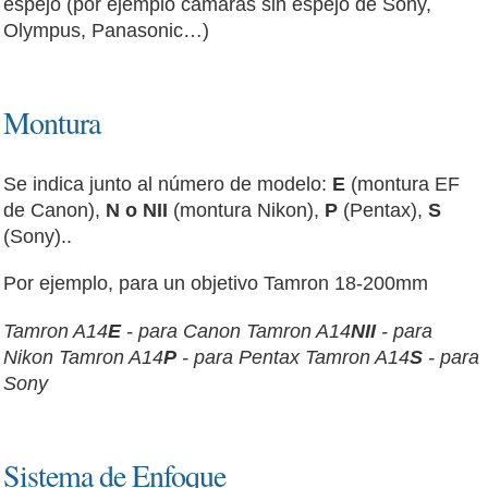
espejo (por ejemplo cámaras sin espejo de Sony,
Olympus, Panasonic…)
Montura
Se indica junto al número de modelo:
E
(montura EF
de Canon),
N o NII
(montura Nikon),
P
(Pentax),
S
(Sony)..
Por ejemplo, para un objetivo Tamron 18-200mm
Tamron A14
E
- para Canon
Tamron A14
NII
- para
Nikon
Tamron A14
P
- para Pentax
Tamron A14
S
- para
Sony
Sistema de Enfoque