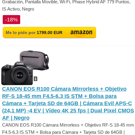
Grabación, Pantalla Movible, Wi-Fi, Phase Hybrid AF 779 Puntos,
IS Activo, Negro
-18%
Me lo pido por
1799.00 EUR
CANON EOS R100 Cámara Mirrorless + Objetivo
RF-S 18-45 mm F4.5-6.3 IS STM + Bolsa para
Cámara + Tarjeta SD de 64GB | Cámara Evil APS-C
(24,1 MP) -4 EV | Vídeo 4K 25 fps | Dual Pixel CMOS
AF | Negro
CANON EOS R100 Cámara Mirrorless + Objetivo RF-S 18-45 mm
F4.5-6.3 IS STM + Bolsa para Cámara + Tarjeta SD de 64GB |