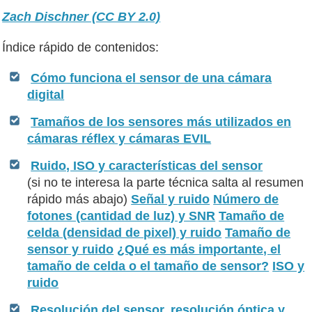
Zach Dischner (CC BY 2.0)
Índice rápido de contenidos:
Cómo funciona el sensor de una cámara
digital
Tamaños de los sensores más utilizados en
cámaras réflex y cámaras EVIL
Ruido, ISO y características del sensor
(si no te interesa la parte técnica salta al resumen
rápido más abajo)
Señal y ruido
Número de
fotones (cantidad de luz) y SNR
Tamaño de
celda (densidad de pixel) y ruido
Tamaño de
sensor y ruido
¿Qué es más importante, el
tamaño de celda o el tamaño de sensor?
ISO y
ruido
Resolución del sensor, resolución óptica y